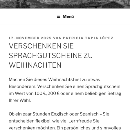
Zum
TAPIA.DE
Sprachen für das Leben
Inhalt
Menü
springen
VERÖFFENTLICHT
17. NOVEMBER 2025
VON
PATRICIA TAPIA LÓPEZ
AM
VERSCHENKEN SIE
SPRACHGUTSCHEINE ZU
WEIHNACHTEN
Machen Sie dieses Weihnachtsfest zu etwas
Besonderem: Verschenken Sie einen Sprachgutschein
im Wert von 100 €, 200 € oder einem beliebigen Betrag
Ihrer Wahl.
Ob ein paar Stunden Englisch oder Spanisch – Sie
entscheiden flexibel, wie viel Lernfreude Sie
verschenken möchten. Ein persönliches und sinnvolles