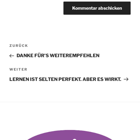
Beitragsnavigation
Vorheriger
ZURÜCK
Beitrag
DANKE FÜR’S WEITEREMPFEHLEN
Nächster
WEITER
Beitrag
LERNEN IST SELTEN PERFEKT. ABER ES WIRKT.