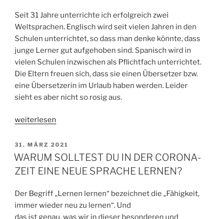
Seit 31 Jahre unterrichte ich erfolgreich zwei
Weltsprachen. Englisch wird seit vielen Jahren in den
Schulen unterrichtet, so dass man denke könnte, dass
junge Lerner gut aufgehoben sind. Spanisch wird in
vielen Schulen inzwischen als Pflichtfach unterrichtet.
Die Eltern freuen sich, dass sie einen Übersetzer bzw.
eine Übersetzerin im Urlaub haben werden. Leider
sieht es aber nicht so rosig aus.
„WIE
weiterlesen
WICHTIG
IST
VERÖFFENTLICHT
31. MÄRZ 2021
AM
FÜR
WARUM SOLLTEST DU IN DER CORONA-
SIE
ZEIT EINE NEUE SPRACHE LERNEN?
DIE
BILDUNG
Der Begriff „Lernen lernen“ bezeichnet die „Fähigkeit,
IHRER
immer wieder neu zu lernen“. Und
KINDER?“
das ist genau, was wir in dieser besonderen und