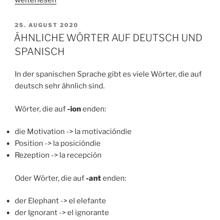
weiterlesen
SOLLTEST
DU
VERÖFFENTLICHT
25. AUGUST 2020
AM
IN
ÄHNLICHE WÖRTER AUF DEUTSCH UND
DER
SPANISCH
CORONA-
ZEIT
In der spanischen Sprache gibt es viele Wörter, die auf
EINE
deutsch sehr ähnlich sind.
NEUE
SPRACHE
Wörter, die auf
-ion
enden:
LERNEN?“
die Motivation -> la motivacióndie
Position -> la posicióndie
Rezeption -> la recepción
Oder Wörter, die auf
-ant
enden:
der Elephant -> el elefante
der Ignorant -> el ignorante