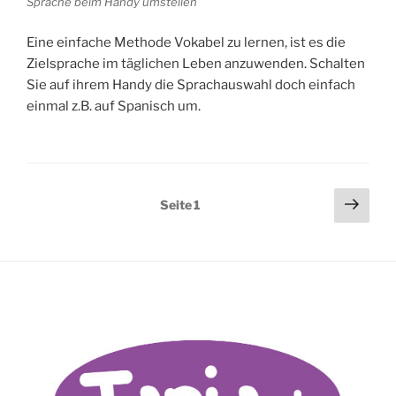
Sprache beim Handy umstellen
Eine einfache Methode Vokabel zu lernen, ist es die
Zielsprache im täglichen Leben anzuwenden. Schalten
Sie auf ihrem Handy die Sprachauswahl doch einfach
einmal z.B. auf Spanisch um.
Seitennummerierung
Näch
Seite
1
Seit
der
Beiträge