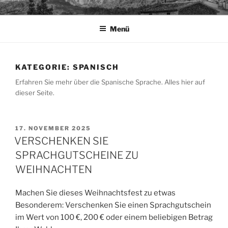
Zum
TAPIA.DE
Sprachen für das Leben
Inhalt
Menü
springen
KATEGORIE:
SPANISCH
Erfahren Sie mehr über die Spanische Sprache. Alles hier auf
dieser Seite.
VERÖFFENTLICHT
17. NOVEMBER 2025
AM
VERSCHENKEN SIE
SPRACHGUTSCHEINE ZU
WEIHNACHTEN
Machen Sie dieses Weihnachtsfest zu etwas
Besonderem: Verschenken Sie einen Sprachgutschein
im Wert von 100 €, 200 € oder einem beliebigen Betrag