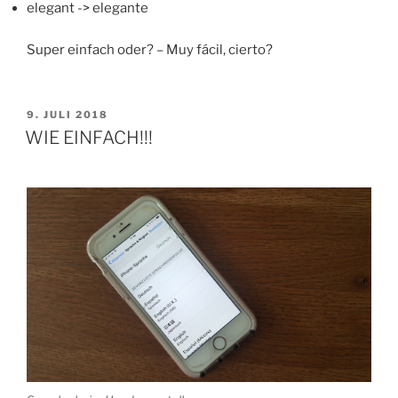
elegant -> elegante
Super einfach oder? – Muy fácil, cierto?
VERÖFFENTLICHT
9. JULI 2018
AM
WIE EINFACH!!!