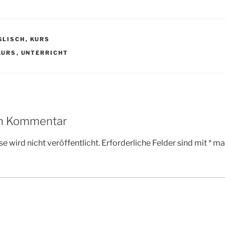
GLISCH
,
KURS
R
KURS
,
UNTERRICHT
en Kommentar
e wird nicht veröffentlicht.
Erforderliche Felder sind mit
*
mar