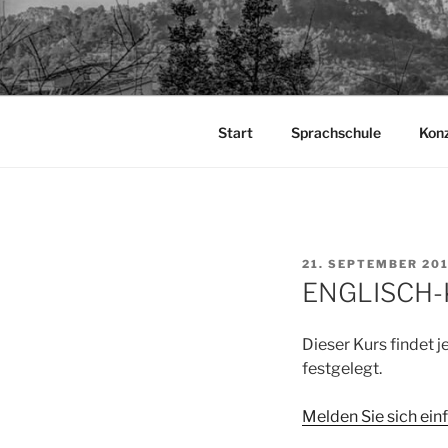
Zum
Inhalt
TAPIA.DE
springen
Sprachen für das Leben
Start
Sprachschule
Kon
VERÖFFENTLICHT
21. SEPTEMBER 20
AM
ENGLISCH-
Dieser Kurs findet
festgelegt.
Melden Sie sich einf