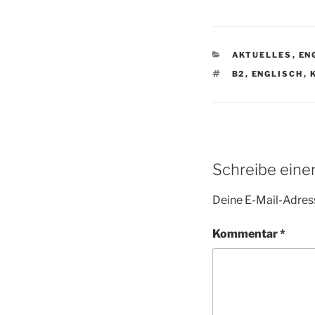
KATEGORIEN
AKTUELLES
,
EN
SCHLAGWÖRTE
B2
,
ENGLISCH
,
Schreibe ein
Deine E-Mail-Adress
Kommentar
*