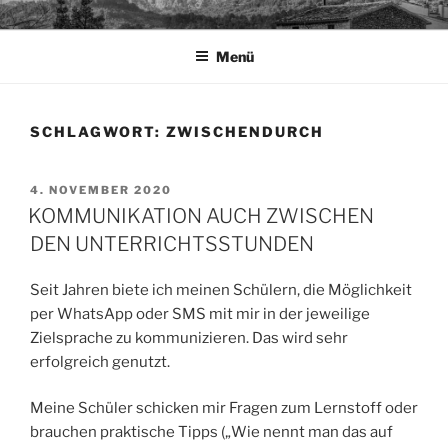
Zum
TAPIA.DE
Sprachen für das Leben
Inhalt
Menü
springen
SCHLAGWORT:
ZWISCHENDURCH
VERÖFFENTLICHT
4. NOVEMBER 2020
AM
KOMMUNIKATION AUCH ZWISCHEN
DEN UNTERRICHTSSTUNDEN
Seit Jahren biete ich meinen Schülern, die Möglichkeit
per WhatsApp oder SMS mit mir in der jeweilige
Zielsprache zu kommunizieren. Das wird sehr
erfolgreich genutzt.
Meine Schüler schicken mir Fragen zum Lernstoff oder
brauchen praktische Tipps („Wie nennt man das auf