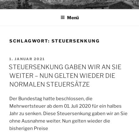
Zum
TAPIA.DE
Sprachen für das Leben
Inhalt
Menü
springen
SCHLAGWORT:
STEUERSENKUNG
VERÖFFENTLICHT
1. JANUAR 2021
AM
STEUERSENKUNG GABEN WIR AN SIE
WEITER – NUN GELTEN WIEDER DIE
NORMALEN STEUERSÄTZE
Der Bundestag hatte beschlossen, die
Mehrwertsteuer ab dem 01. Juli 2020 für ein halbes
Jahr zu senken. Diese Steuersenkung gaben wir an Sie
ohne Ausnahme weiter. Nun gelten wieder die
bisherigen Preise