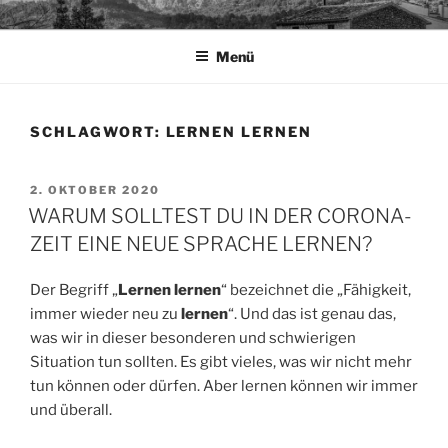
Zum
TAPIA.DE
Sprachen für das Leben
Inhalt
Menü
springen
SCHLAGWORT:
LERNEN LERNEN
VERÖFFENTLICHT
2. OKTOBER 2020
AM
WARUM SOLLTEST DU IN DER CORONA-
ZEIT EINE NEUE SPRACHE LERNEN?
Der Begriff „
Lernen lernen
“ bezeichnet die „Fähigkeit,
immer wieder neu zu
lernen
“. Und das ist genau das,
was wir in dieser besonderen und schwierigen
Situation tun sollten. Es gibt vieles, was wir nicht mehr
tun können oder dürfen. Aber lernen können wir immer
und überall.