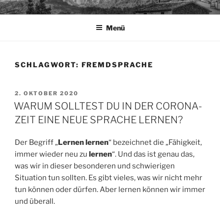
Zum
TAPIA.DE
Sprachen für das Leben
Inhalt
Menü
springen
SCHLAGWORT:
FREMDSPRACHE
VERÖFFENTLICHT
2. OKTOBER 2020
AM
WARUM SOLLTEST DU IN DER CORONA-
ZEIT EINE NEUE SPRACHE LERNEN?
Der Begriff „
Lernen lernen
“ bezeichnet die „Fähigkeit,
immer wieder neu zu
lernen
“. Und das ist genau das,
was wir in dieser besonderen und schwierigen
Situation tun sollten. Es gibt vieles, was wir nicht mehr
tun können oder dürfen. Aber lernen können wir immer
und überall.