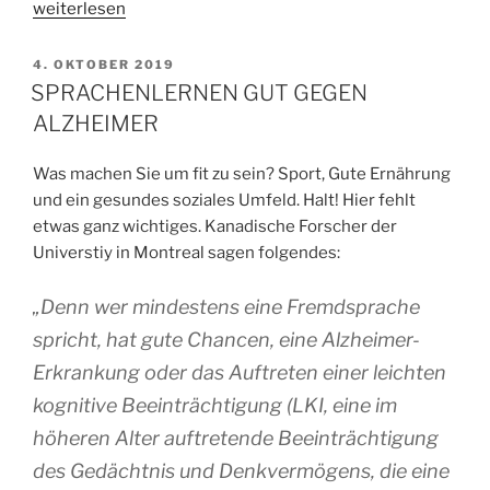
„WARUM
weiterlesen
SOLLTEST
DU
VERÖFFENTLICHT
4. OKTOBER 2019
AM
IN
SPRACHENLERNEN GUT GEGEN
DER
ALZHEIMER
CORONA-
ZEIT
Was machen Sie um fit zu sein? Sport, Gute Ernährung
EINE
und ein gesundes soziales Umfeld. Halt! Hier fehlt
NEUE
etwas ganz wichtiges. Kanadische Forscher der
SPRACHE
Universtiy in Montreal sagen folgendes:
LERNEN?“
„Denn wer mindestens eine Fremdsprache
spricht, hat gute Chancen, eine Alzheimer-
Erkrankung oder das Auftreten einer leichten
kognitive Beeinträchtigung (LKI, eine im
höheren Alter auftretende Beeinträchtigung
des Gedächtnis und Denkvermögens, die eine