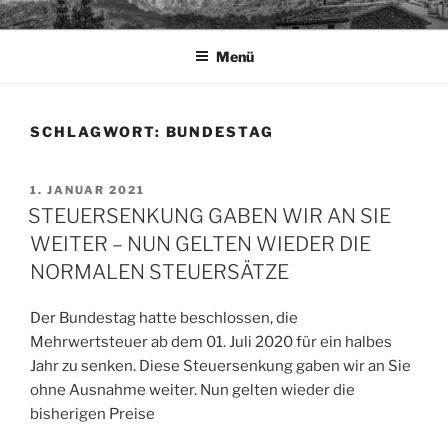
Zum
TAPIA.DE
Sprachen für das Leben
Inhalt
Menü
springen
SCHLAGWORT:
BUNDESTAG
VERÖFFENTLICHT
1. JANUAR 2021
AM
STEUERSENKUNG GABEN WIR AN SIE
WEITER – NUN GELTEN WIEDER DIE
NORMALEN STEUERSÄTZE
Der Bundestag hatte beschlossen, die
Mehrwertsteuer ab dem 01. Juli 2020 für ein halbes
Jahr zu senken. Diese Steuersenkung gaben wir an Sie
ohne Ausnahme weiter. Nun gelten wieder die
bisherigen Preise