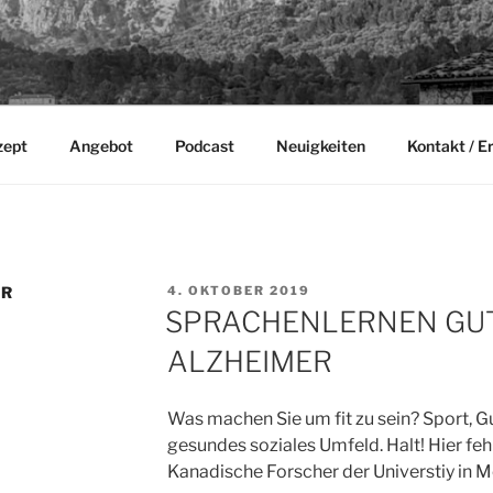
zept
Angebot
Podcast
Neuigkeiten
Kontakt / E
VERÖFFENTLICHT
ER
4. OKTOBER 2019
AM
SPRACHENLERNEN GU
ALZHEIMER
Was machen Sie um fit zu sein? Sport, G
gesundes soziales Umfeld. Halt! Hier feh
Kanadische Forscher der Universtiy in M