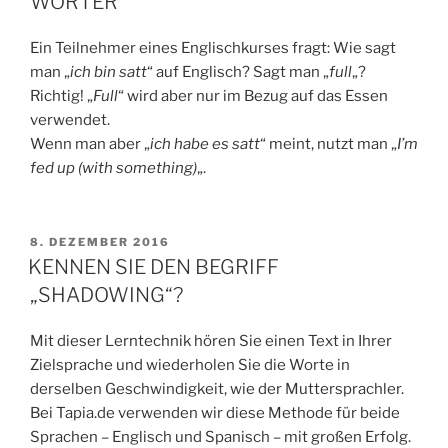
WÖRTER
Ein Teilnehmer eines Englischkurses fragt: Wie sagt
man „
ich bin satt
“ auf Englisch? Sagt man „
full
„?
Richtig! „
Full
“ wird aber nur im Bezug auf das Essen
verwendet.
Wenn man aber „
ich habe es satt
“ meint, nutzt man „
I’m
fed up (with something)
„.
VERÖFFENTLICHT
8. DEZEMBER 2016
AM
KENNEN SIE DEN BEGRIFF
„SHADOWING“?
Mit dieser Lerntechnik hören Sie einen Text in Ihrer
Zielsprache und wiederholen Sie die Worte in
derselben Geschwindigkeit, wie der Muttersprachler.
Bei Tapia.de verwenden wir diese Methode für beide
Sprachen – Englisch und Spanisch – mit großen Erfolg.