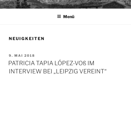
Zum
TAPIA.DE
Sprachen für das Leben
Inhalt
Menü
springen
NEUIGKEITEN
VERÖFFENTLICHT
9. MAI 2018
AM
PATRICIA TAPIA LÓPEZ-VOß IM
INTERVIEW BEI „LEIPZIG VEREINT“