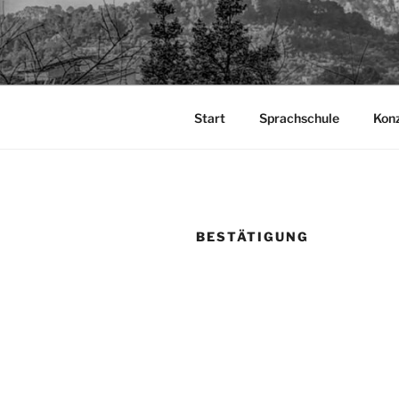
Zum
Inhalt
TAPIA.DE
springen
Sprachen für das Leben
Start
Sprachschule
Kon
BESTÄTIGUNG