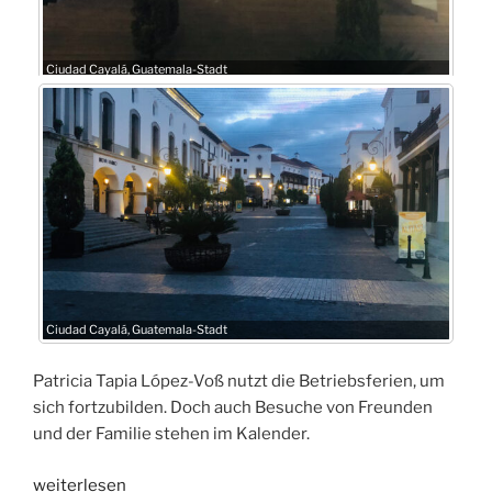
Ciudad Cayalá, Guatemala-Stadt
Ciudad Cayalá, Guatemala-Stadt
Patricia Tapia López-Voß nutzt die Betriebsferien, um
sich fortzubilden. Doch auch Besuche von Freunden
und der Familie stehen im Kalender.
„IN
weiterlesen