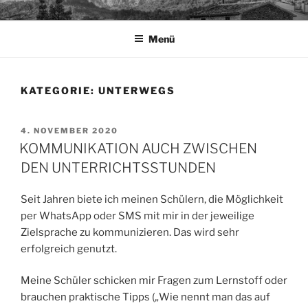
Zum
TAPIA.DE
Sprachen für das Leben
Inhalt
Menü
springen
KATEGORIE:
UNTERWEGS
VERÖFFENTLICHT
4. NOVEMBER 2020
AM
KOMMUNIKATION AUCH ZWISCHEN
DEN UNTERRICHTSSTUNDEN
Seit Jahren biete ich meinen Schülern, die Möglichkeit
per WhatsApp oder SMS mit mir in der jeweilige
Zielsprache zu kommunizieren. Das wird sehr
erfolgreich genutzt.
Meine Schüler schicken mir Fragen zum Lernstoff oder
brauchen praktische Tipps („Wie nennt man das auf