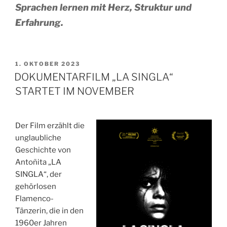
Sprachen lernen mit Herz, Struktur und
Erfahrung.
VERÖFFENTLICHT
1. OKTOBER 2023
AM
DOKUMENTARFILM „LA SINGLA“
STARTET IM NOVEMBER
Der Film erzählt die
unglaubliche
Geschichte von
Antoñita „LA
SINGLA“, der
gehörlosen
Flamenco-
Tänzerin, die in den
1960er Jahren