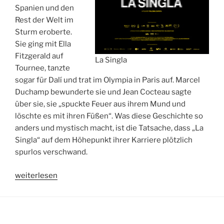
Spanien und den
Rest der Welt im
Sturm eroberte.
Sie ging mit Ella
Fitzgerald auf
La Singla
Tournee, tanzte
sogar für Dalí und trat im Olympia in Paris auf. Marcel
Duchamp bewunderte sie und Jean Cocteau sagte
über sie, sie „spuckte Feuer aus ihrem Mund und
löschte es mit ihren Füßen“. Was diese Geschichte so
anders und mystisch macht, ist die Tatsache, dass „La
Singla“ auf dem Höhepunkt ihrer Karriere plötzlich
spurlos verschwand.
„DOKUMENTARFILM
weiterlesen
„LA
SINGLA“
STARTET
IM