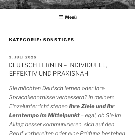
Zum
TAPIA.DE
Sprachen für das Leben
Inhalt
Menü
springen
KATEGORIE:
SONSTIGES
VERÖFFENTLICHT
3. JULI 2025
AM
DEUTSCH LERNEN – INDIVIDUELL,
EFFEKTIV UND PRAXISNAH
Sie möchten Deutsch lernen oder Ihre
Sprachkenntnisse verbessern? In meinem
Einzelunterricht stehen
Ihre Ziele und Ihr
Lerntempo im Mittelpunkt
– egal, ob Sie im
Alltag besser kommunizieren, sich auf den
Beruf vorbereiten oder eine Prüfung bestehen