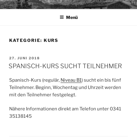
Zum
TAPIA.DE
Sprachen für das Leben
Inhalt
Menü
springen
KATEGORIE:
KURS
VERÖFFENTLICHT
27. JUNI 2018
AM
SPANISCH-KURS SUCHT TEILNEHMER
Spanisch-Kurs (regulär,
Niveau B1
) sucht ein bis fünf
Teilnehmer. Beginn, Wochentag und Uhrzeit werden
mit den Teilnehmer festgelegt.
Nähere Informationen direkt am Telefon unter 0341
35138145