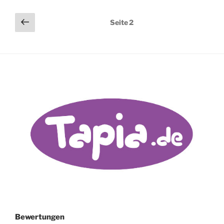
Seitennummerierung
Vorherige
Seite
2
Seite
der
Beiträge
Bewertungen