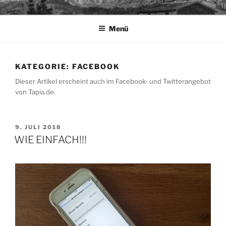
Zum
TAPIA.DE
Sprachen für das Leben
Inhalt
Menü
springen
KATEGORIE:
FACEBOOK
Dieser Artikel erscheint auch im Facebook- und Twitterangebot
von Tapia.de.
VERÖFFENTLICHT
9. JULI 2018
AM
WIE EINFACH!!!