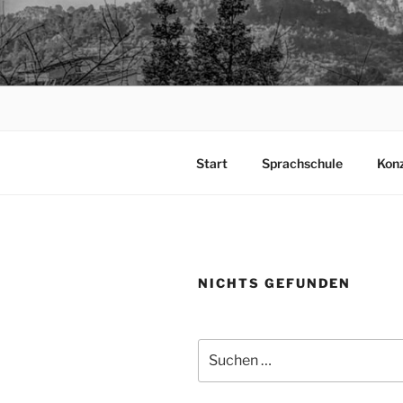
Zum
Inhalt
TAPIA.DE
springen
Sprachen für das Leben
Start
Sprachschule
Kon
NICHTS GEFUNDEN
Suchen
nach: