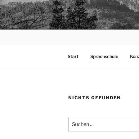
Zum
Inhalt
TAPIA.DE
springen
Sprachen für das Leben
Start
Sprachschule
Kon
NICHTS GEFUNDEN
Suchen
nach: